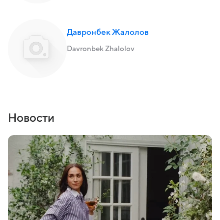
Давронбек Жалолов
Davronbek Zhalolov
Новости