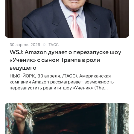
30 апреля 2026
ТАСС
WSJ: Amazon думает о перезапуске шоу
«Ученик» с сыном Трампа в роли
ведущего
НЬЮ-ЙОРК, 30 апреля. /ТАСС/. Американская
компания Amazon рассматривает возможность
перезапустить реалити-шоу «Ученик» (The
Apprentice), в котором бизнесмены боролись за
право работать в одной из компаний