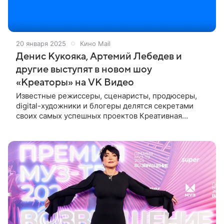
20 января 2025
Кино Mail
Денис Кукояка, Артемий Лебедев и
другие выступят в новом шоу
«Креаторы» на VK Видео
Известные режиссеры, сценаристы, продюсеры,
digital-художники и блогеры делятся секретами
своих самых успешных проектов Креативная
платформа «Простор» запустила новое шоу-подкаст
«Креаторы» со звездами российской