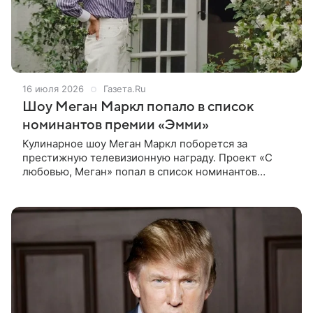
16 июля 2026
Газета.Ru
Шоу Меган Маркл попало в список
номинантов премии «Эмми»
Кулинарное шоу Меган Маркл поборется за
престижную телевизионную награду. Проект «С
любовью, Меган» попал в список номинантов
премии «Эмми». Информация об этом опубликована
на официальном сайте премии. Шоу