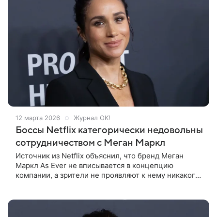
12 марта 2026
Журнал OK!
Боссы Netflix категорически недовольны
сотрудничеством с Меган Маркл
Источник из Netflix объяснил, что бренд Меган
Маркл As Ever не вписывается в концепцию
компании, а зрители не проявляют к нему никакого
интереса. «Netflix были недовольны. Их не
устраивало, что никому на самом