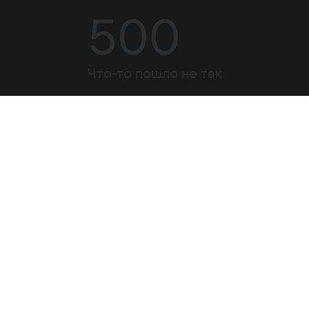
500
Что-то пошло не так