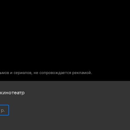
Телепрограмма
Звезды
льмов и сериалов, не сопровождается рекламой.
кинотеатр
 р.