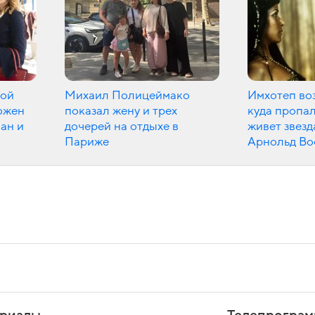
шой
Михаил Полицеймако
Имхотеп во
ожен
показал жену и трех
куда пропал
ман и
дочерей на отдыхе в
живет звез
Париже
Арнольд Во