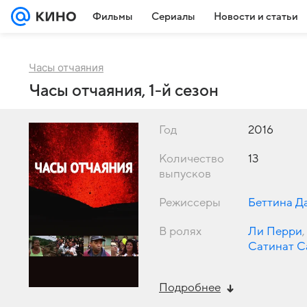
Фильмы
Сериалы
Новости и статьи
Часы отчаяния
Часы отчаяния, 1-й сезон
Год
2016
Количество
13
выпусков
Режиссеры
Беттина Д
В ролях
Ли Перри
,
Сатинат С
Уччеллини
Подробнее