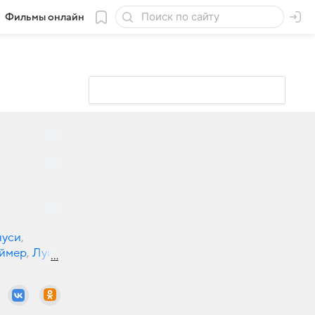
Фильмы онлайн
нуси
,
ймер
,
Луи