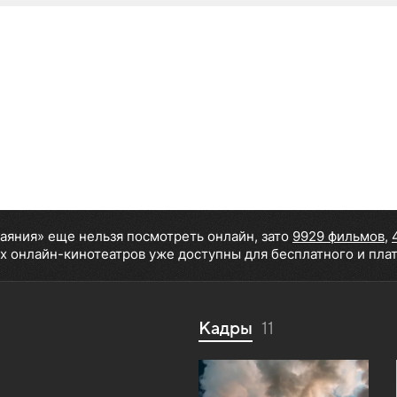
чаяния» еще нельзя посмотреть онлайн, зато
9929 фильмов
,
х онлайн-кинотеатров уже доступны для бесплатного и пла
Кадры
11