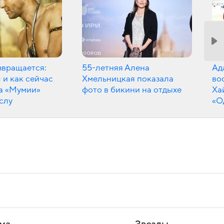
звращается:
55-летняя Алена
Ад
 и как сейчас
Хмельницкая показала
во
да «Мумии»
фото в бикини на отдыхе
Ха
слу
«О