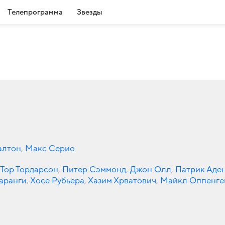
Телепрограмма
Звезды
алтон
,
Макс Серио
Тор Тордарсон
,
Питер Сэммонд
,
Джон Олл
,
Патрик Аде
аранги
,
Хосе Рубьера
,
Хазим Хрватович
,
Майкл Оппенге
,
Эндрю Ольвера
,
Томас Фриден