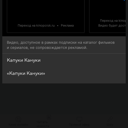
Переход на kinopo
Переход на kinopoisk.ru
•
Реклама
Видео будет доступ
Видео, доступное в рамках подписки на каталог фильмов
и сериалов, не сопровождается рекламой.
Капуки Кануки
«Капуки Кануки»
Читать
Кино онлайн
Прямой эфир
Шоу
новости