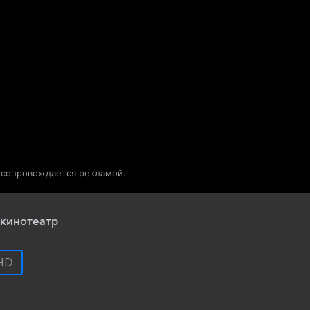
Телепрограмма
Звезды
о сопровождается рекламой.
кинотеатр
HD