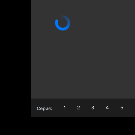
1
2
3
4
5
Серия: