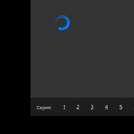
1
2
3
4
5
Серия: