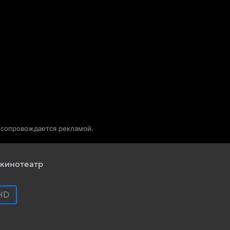
Телепрограмма
Звезды
о сопровождается рекламой.
кинотеатр
HD