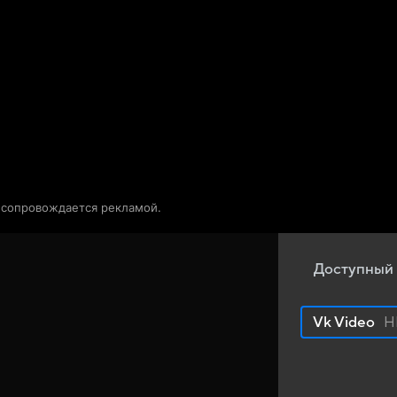
Телепрограмма
Звезды
о сопровождается рекламой.
Доступный 
Vk Video
H