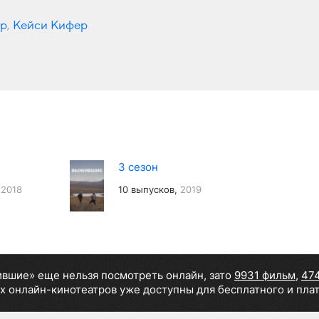
ер
,
Кейси Кифер
3 сезон
,
2018
10 выпусков,
2019
вшие» еще нельзя посмотреть онлайн, зато
9931 фильм
,
47
х онлайн-кинотеатров уже доступны для бесплатного и пла