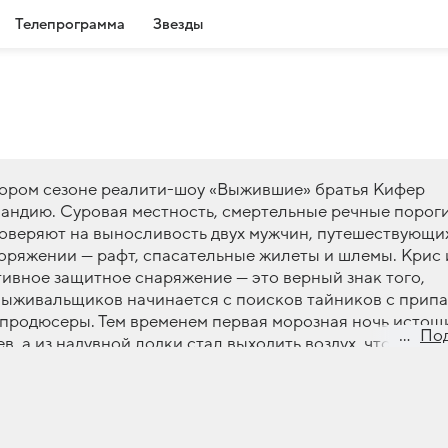
Телепрограмма
Звезды
тором сезоне реалити-шоу «Выжившие» братья Кифер
андию. Суровая местность, смертельные речные порог
оверяют на выносливость двух мужчин, путешествующи
поряжении
—
рафт, спасательные жилеты и шлемы. Крис 
ивное защитное снаряжение — это верный знак того,
 выживальщиков начинается с поисков тайников с припа
 продюсеры. Тем временем первая морозная ночь истощ
По
в, а из надувной лодки стал выходить воздух, что стал