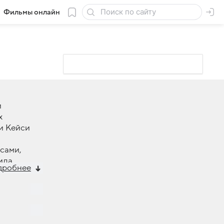
Фильмы онлайн
и
х
и Кейси
сами,
ила
дробнее
о настоящей