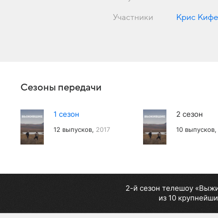
Участники
Крис Киф
Сезоны передачи
1 сезон
2 сезон
12 выпусков,
2017
10 выпусков
2-й сезон телешоу «Выжи
из 10 крупнейши