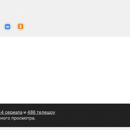
44 сериала
и
486 телешоу
тного просмотра.