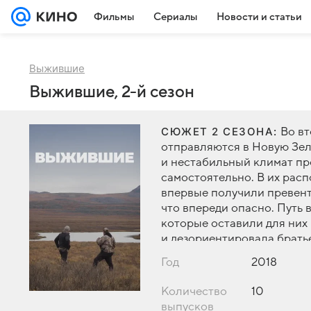
Фильмы
Сериалы
Новости и статьи
Выжившие
Выжившие, 2-й сезон
СЮЖЕТ 2 СЕЗОНА:
Во в
отправляются в Новую Зел
и нестабильный климат пр
самостоятельно. В их рас
впервые получили превент
что впереди опасно. Путь
которые оставили для них
и дезориентировала братье
катастрофой.
Год
2018
Количество
10
выпусков