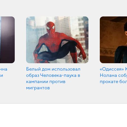
нна
Белый дом использовал
«Одиссея» 
ли
образ Человека-паука в
Нолана соб
кампании против
прокате бол
мигрантов