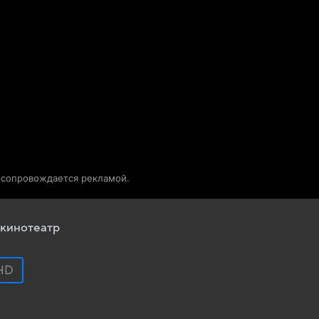
Телепрограмма
Звезды
о сопровождается рекламой.
кинотеатр
HD