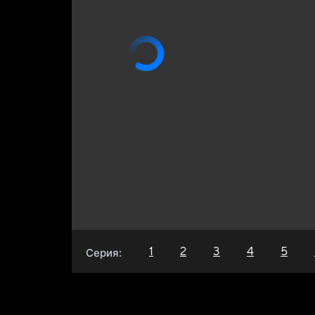
1
2
3
4
5
Серия: