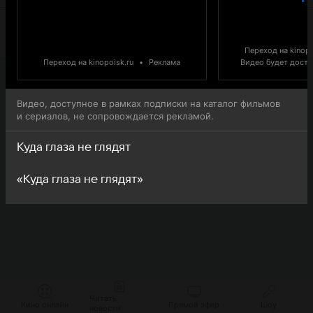
Переход на kinopo
Переход на kinopoisk.ru
•
Реклама
Видео будет доступ
Видео, доступное в рамках подписки на каталог фильмов
и сериалов, не сопровождается рекламой.
Куда глаза не глядят
«Куда глаза не глядят»
Читать
Кино онлайн
Прямой эфир
Шоу
новости