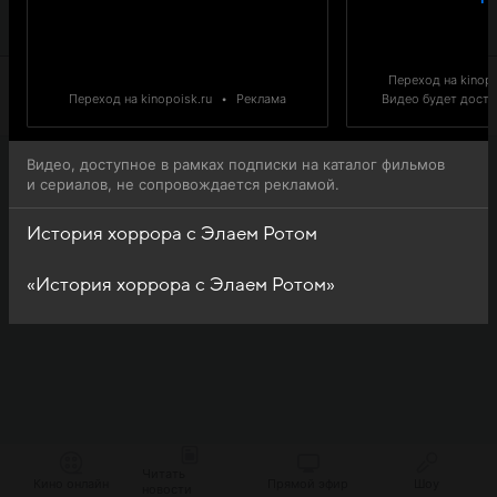
История хоррора с Элаем Ротом (History of Horror)
доступна для онлайн-просмотра.
Переход на kinopo
Переход на kinopoisk.ru
•
Реклама
Видео будет доступ
Видео, доступное в рамках подписки на каталог фильмов
и сериалов, не сопровождается рекламой.
История хоррора с Элаем Ротом
«История хоррора с Элаем Ротом»
Читать
Кино онлайн
Прямой эфир
Шоу
новости