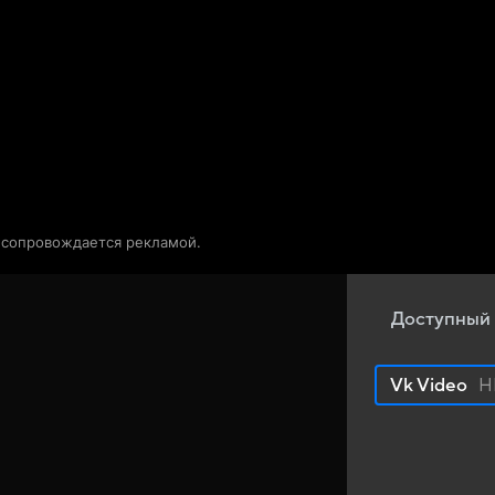
Телепрограмма
Звезды
о сопровождается рекламой.
Доступный 
Vk Video
H