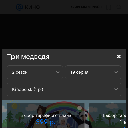
Фильмы онлайн
Три медведя
2 сезон
19 серия
Kinopoisk (1 р.)
Выбор тарифного плана
Выбор тари
399 р.
1 