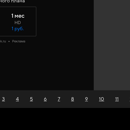
ного плана
1 мес
HD
1 руб.
k.ru
•
Реклама
3
4
5
6
7
8
9
10
11