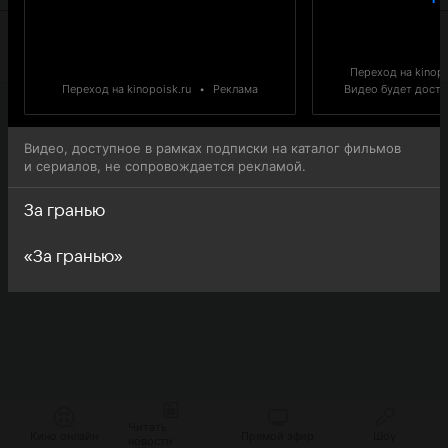
Переход на kinopo
Переход на kinopoisk.ru
•
Реклама
Видео будет доступ
Видео, доступное в рамках подписки на каталог фильмов
и сериалов, не сопровождается рекламой.
За гранью
«За гранью»
Читать
Кино онлайн
Прямой эфир
Шоу
новости