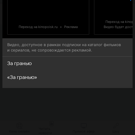
Переход на kinopo
Переход на kinopoisk.ru
•
Реклама
Видео будет доступ
Видео, доступное в рамках подписки на каталог фильмов
и сериалов, не сопровождается рекламой.
За гранью
«За гранью»
Читать
Кино онлайн
Прямой эфир
Шоу
новости