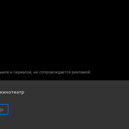
Телепрограмма
Звезды
льмов и сериалов, не сопровождается рекламой.
кинотеатр
 р.