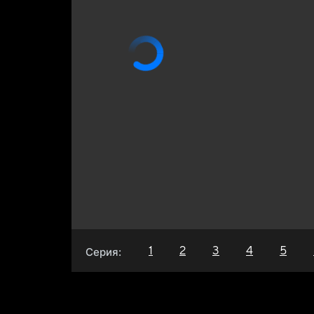
1
2
3
4
5
Серия: