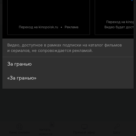
Переход на kinopo
Переход на kinopoisk.ru
•
Реклама
Видео будет доступ
Видео, доступное в рамках подписки на каталог фильмов
и сериалов, не сопровождается рекламой.
За гранью
«За гранью»
Читать
Кино онлайн
Прямой эфир
Шоу
новости