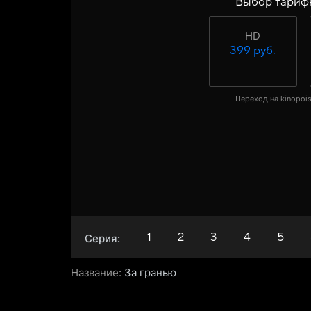
Выбор тариф
HD
399 руб.
Переход на kinopois
1
2
3
4
5
Серия:
Название:
За гранью