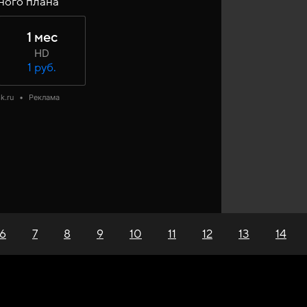
ного плана
1 мес
HD
1 руб.
k.ru
•
Реклама
6
7
8
9
10
11
12
13
14