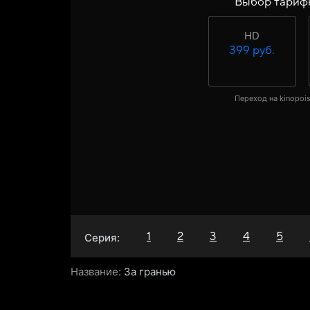
Выбор тариф
HD
399 руб.
Переход на kinopois
1
2
3
4
5
Серия:
Название:
За гранью