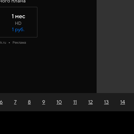
ного плана
1 мес
HD
1 руб.
k.ru
•
Реклама
6
7
8
9
10
11
12
13
14