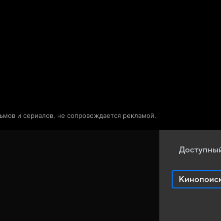
Телепрограмма
Звезды
льмов и сериалов, не сопровождается рекламой.
Доступный
Кинопоис