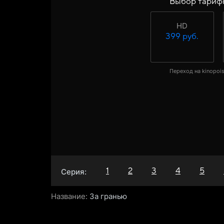
Выбор тариф
HD
399 руб.
Переход на kinopois
1
2
3
4
5
Серия:
Название:
За гранью