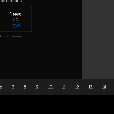
ного плана
1 мес
HD
1 руб.
k.ru
•
Реклама
6
7
8
9
10
11
12
13
14