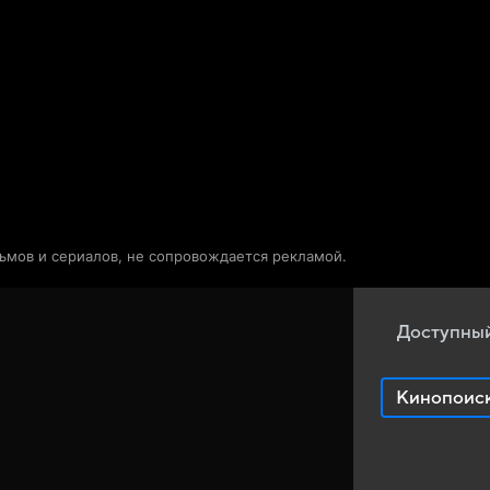
Телепрограмма
Звезды
льмов и сериалов, не сопровождается рекламой.
Доступный
Кинопоис