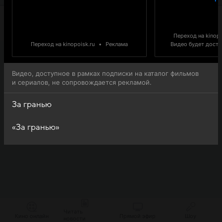
Переход на kinopo
Переход на kinopoisk.ru
•
Реклама
Видео будет доступ
Видео, доступное в рамках подписки на каталог фильмов
и сериалов, не сопровождается рекламой.
За гранью
«За гранью»
Читать
Кино онлайн
Прямой эфир
Шоу
новости