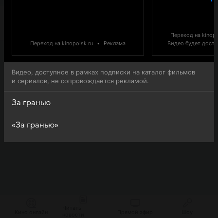
Переход на kinopo
Переход на kinopoisk.ru
•
Реклама
Видео будет доступ
Видео, доступное в рамках подписки на каталог фильмов
и сериалов, не сопровождается рекламой.
За гранью
«За гранью»
Читать
Кино онлайн
Прямой эфир
Шоу
новости