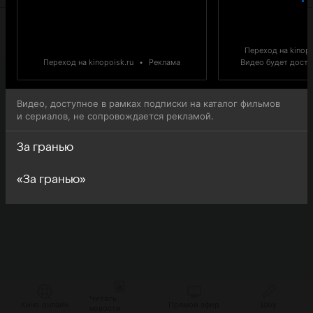
Переход на kinopo
Переход на kinopoisk.ru
•
Реклама
Видео будет доступ
Видео, доступное в рамках подписки на каталог фильмов
и сериалов, не сопровождается рекламой.
За гранью
«За гранью»
Читать
Кино онлайн
Прямой эфир
Шоу
новости