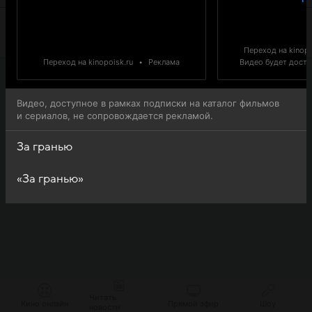
Переход на kinopo
Переход на kinopoisk.ru
•
Реклама
Видео будет доступ
Видео, доступное в рамках подписки на каталог фильмов
и сериалов, не сопровождается рекламой.
За гранью
«За гранью»
Читать
Кино онлайн
Прямой эфир
Шоу
новости