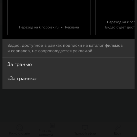
Переход на kinopo
Переход на kinopoisk.ru
•
Реклама
Видео будет доступ
Видео, доступное в рамках подписки на каталог фильмов
и сериалов, не сопровождается рекламой.
За гранью
«За гранью»
Читать
Кино онлайн
Прямой эфир
Шоу
новости