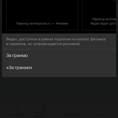
Переход на kinopo
Переход на kinopoisk.ru
•
Реклама
Видео будет доступ
Видео, доступное в рамках подписки на каталог фильмов
и сериалов, не сопровождается рекламой.
За гранью
«За гранью»
Читать
Кино онлайн
Прямой эфир
Шоу
новости