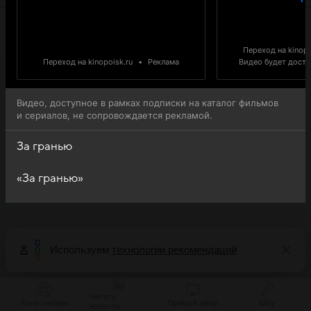
Переход на kinopo
Переход на kinopoisk.ru
•
Реклама
Видео будет доступ
Видео, доступное в рамках подписки на каталог фильмов
и сериалов, не сопровождается рекламой.
За гранью
«За гранью»
Используем
технологии рекомендаций
Читать
Кино онлайн
Прямой эфир
Шоу
новости