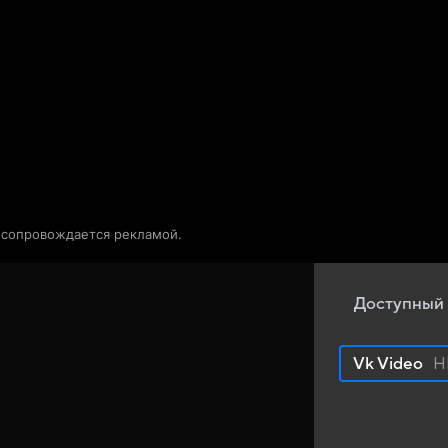
Телепрограмма
Звезды
о сопровождается рекламой.
Доступный 
Vk Video
H