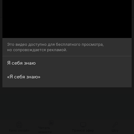
что 50-й выпуск 1-го сезона телешоу Я себя знаю
доступна для бесплатного онлайн-просмотра.
Это видео доступно для бесплатного просмотра,
но сопровождается рекламой.
Я себя знаю
«Я себя знаю»
Читать
Кино онлайн
Прямой эфир
Шоу
новости