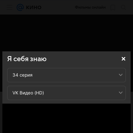
Фильмы онлайн
Я себя знаю
34 серия
VK Видео (HD)
«Кино Mail» представляет вашему вниманию 34-й
выпуск 1-го сезона телешоу Я себя знаю: вы можете
ознакомиться с кратким содержанием 34-го выпуска 1-
го сезона телешоу Я себя знаю - обратите внимание,
что 34-й выпуск 1-го сезона телешоу Я себя знаю
доступна для бесплатного онлайн-просмотра.