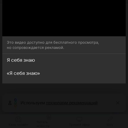
Это видео доступно для бесплатного просмотра,
но сопровождается рекламой.
Я себя знаю
«Я себя знаю»
Используем
технологии рекомендаций
Читать
Кино онлайн
Прямой эфир
Шоу
новости