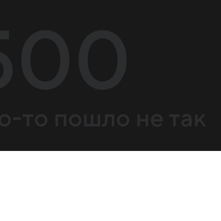
500
о-то пошло не так