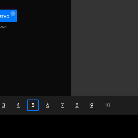
атно
лама
3
4
6
7
8
9
10
5