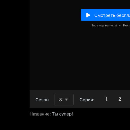
Смотреть беспл
Переход на ivi.ru
•
Рек
1
2
Сезон
8
Серия:
Название:
Ты супер!