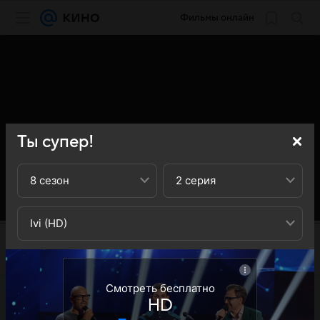
Фильмы онлайн
Ты супер!
8 сезон
2 серия
Ivi (HD)
Смотреть бесплатно
HD