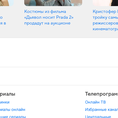
Костюмы из фильма
Кристофер 
но
«Дьявол носит Prada 2»
тройку сам
я в
продадут на аукционе
режиссеров
кинематогр
риалы
Телепрограм
винки
Онлайн ТВ
иалы онлайн
Избранные кана
чшие сериалы
Центральные