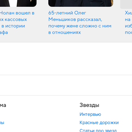
Нолан вошел в
65-летний Олег
Хи
ых кассовых
Меньшиков рассказал,
на
 в истории
почему жене сложно с ним
из
афа
в отношениях
по
ма
Звезды
Интервью
лы
Красные дорожки
Статьи про звезд