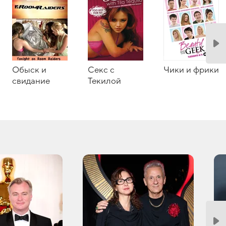
Обыск и
Секс с
Чики и фрики
свидание
Текилой