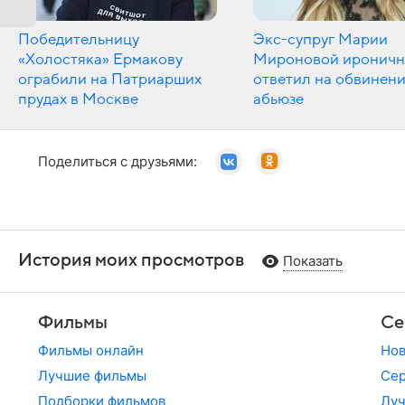
Победительницу
Экс-супруг Марии
«Холостяка» Ермакову
Мироновой иронич
ограбили на Патриарших
ответил на обвинени
прудах в Москве
абьюзе
Поделиться с друзьями:
История моих просмотров
Показать
Фильмы
Се
Фильмы онлайн
Но
Лучшие фильмы
Сер
Подборки фильмов
Лу