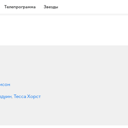
Телепрограмма
Звезды
исон
лдуин
,
Тесса Хорст