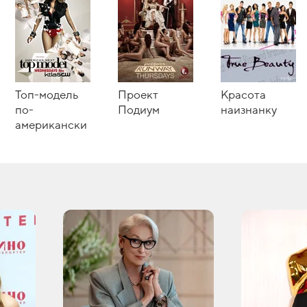
Топ-модель
Проект
Красота
по-
Подиум
наизнанку
американски