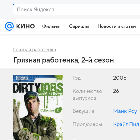
Поиск Яндекса
Фильмы
Сериалы
Новости и статьи
Грязная работенка
Грязная работенка, 2-й сезон
Год
2006
Количество
26
выпусков
Ведущие
Майк Роу
Продюсеры
Крэйг Пи