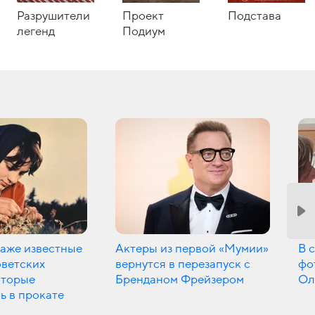
Разрушители
Проект
Подстава
легенд
Подиум
даже известные
Актеры из первой «Мумии»
В 
оветских
вернутся в перезапуск с
фо
оторые
Бренданом Фрейзером
Ол
ь в прокате