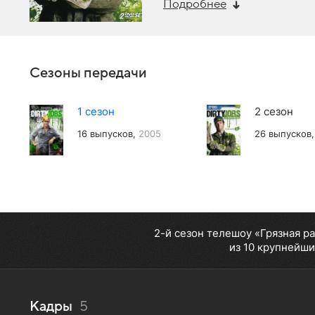
Подробнее
Сезоны передачи
1 сезон
2 сезон
16 выпусков,
2005
26 выпусков
2-й сезон телешоу «Грязная р
из 10 крупнейши
Кадры
5