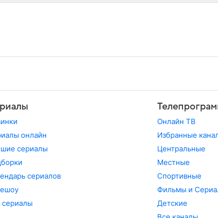
риалы
Телепрограм
винки
Онлайн ТВ
иалы онлайн
Избранные кана
чшие сериалы
Центральные
дборки
Местные
ендарь сериалов
Спортивные
лешоу
Фильмы и Сериа
 сериалы
Детские
Все каналы