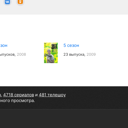
езон
5 сезон
ыпусков,
2008
23 выпуска,
2009
в
,
4718 сериалов
и
481 телешоу
тного просмотра.