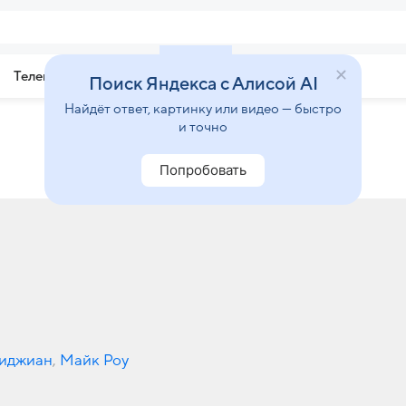
Телепрограмма
Звезды
Поиск Яндекса с Алисой AI
Найдёт ответ, картинку или видео — быстро
и точно
Попробовать
лиджиан
,
Майк Роу