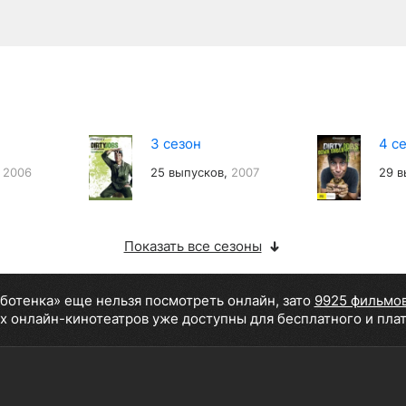
3 сезон
4 с
,
2006
25 выпусков,
2007
29 в
Показать все сезоны
аботенка» еще нельзя посмотреть онлайн, зато
9925 фильмо
х онлайн-кинотеатров уже доступны для бесплатного и пла