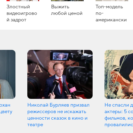
Злостный
Выжить
Топ-модель
видеоигрово
любой ценой
по-
й задрот
американски
охан
Николай Бурляев призвал
Не спасли 
цвету
режиссеров не искажать
актеры: 5 с
ценности сказок в кино и
фильмов, к
театре
провалилис