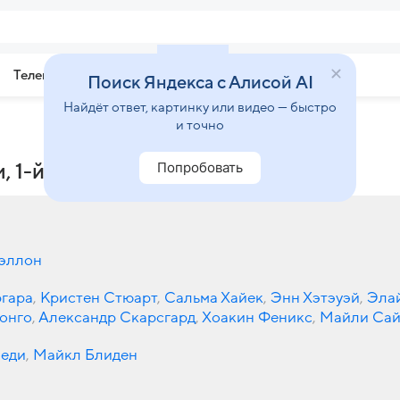
Телепрограмма
Звезды
Поиск Яндекса с Алисой AI
Найдёт ответ, картинку или видео — быстро
и точно
Попробовать
 1-й сезон
эллон
гара
,
Кристен Стюарт
,
Сальма Хайек
,
Энн Хэтэуэй
,
Эла
онго
,
Александр Скарсгард
,
Хоакин Феникс
,
Майли Сай
меди
,
Майкл Блиден