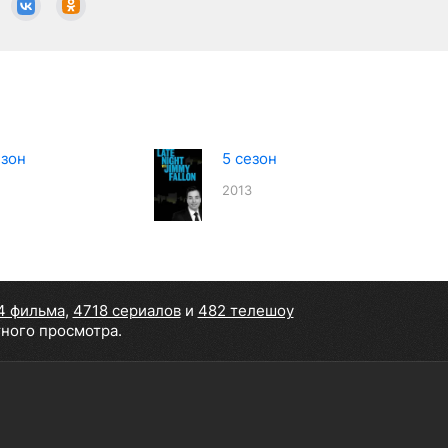
езон
5 сезон
2013
4 фильма
,
4718 сериалов
и
482 телешоу
тного просмотра.