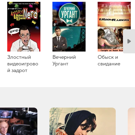
Злостный
Вечерний
Обыск и
видеоигрово
Ургант
свидание
й задрот