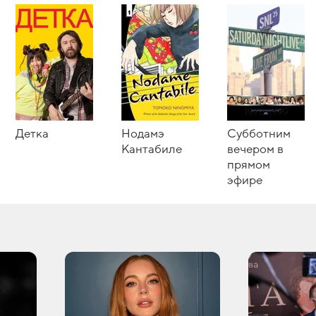
Детка
Нодамэ
Субботним
Кантабиле
вечером в
прямом
эфире