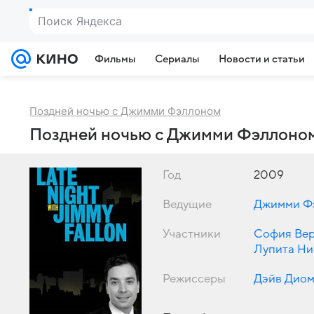
Поиск Яндекса
Фильмы
Сериалы
Новости и статьи
Поздней ночью с Джимми Фэллоном
Поздней ночью с Джимми Фэллоном,
Год
2009
Ведущие
Джимми Ф
Участники
София Вер
Лупита Ни
Режиссеры
Дэйв Дио