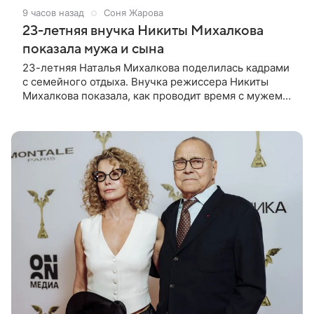
9 часов назад
Соня Жарова
23-летняя внучка Никиты Михалкова
показала мужа и сына
23-летняя Наталья Михалкова поделилась кадрами
с семейного отдыха. Внучка режиссера Никиты
Михалкова показала, как проводит время с мужем
Артемом Степаненко и их полуторагодовалым
сыном Мишей. Среди прочих в