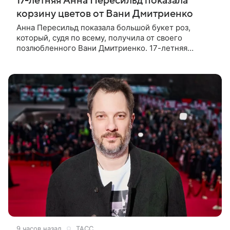
17-летняя Анна Пересильд показала
корзину цветов от Вани Дмитриенко
Анна Пересильд показала большой букет роз,
который, судя по всему, получилa от своего
позлюбленного Вани Дмитриенко. 17-летняя
актриса опубликовала в соцсетях фотографии с
цветами и подписала их словами: «Я
9 часов назад
ТАСС