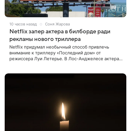
10 часов назад
Соня Жарова
Netflix запер актера в билборде ради
рекламы нового триллера
Netflix придумал необычный способ привлечь
внимание к триллеру «Последний дом» от
режиссера Луи Летерье. В Лос-Анджелесе актера
на два дня поселили внутри рекламного билборда,
оформленного как фасад жилого