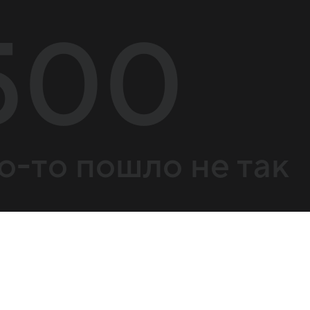
500
о-то пошло не так