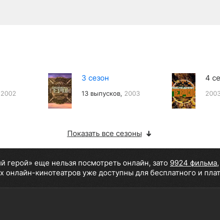
3 сезон
4 с
,
2002
13 выпусков,
2003
200
Показать все сезоны
й герой» еще нельзя посмотреть онлайн, зато
9924 фильма
х онлайн-кинотеатров уже доступны для бесплатного и пла