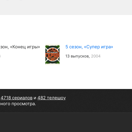
езон, «Конец игры»
5 сезон, «Супер игра»
3
13 выпусков,
2004
,
4718 сериалов
и
482 телешоу
тного просмотра.