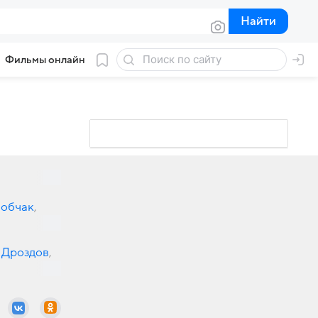
Найти
Найти
Фильмы онлайн
Собчак
,
 Дроздов
,