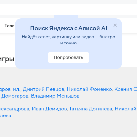
Телепрограмма
Звезды
Поиск Яндекса с Алисой AI
Найдёт ответ, картинку или видео — быстро
и точно
Попробовать
игры
дров-мл.
,
Дмитрий Певцов
,
Николай Фоменко
,
Ксения 
 Домогаров
,
Владимир Меньшов
лександрова
,
Иван Демидов
,
Татьяна Догилева
,
Николай
олева