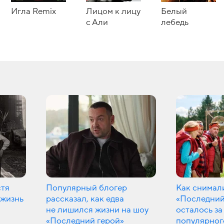
Игла Remix
Лицом к лицу
Белый
с Али
лебедь
стя
Популярный блогер
Как снимал
 жизнь
рассказал, как едва
«Последний
не лишился жизни на шоу
осталось за
«Последний герой»
популярног