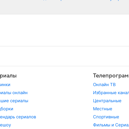
риалы
Телепрограм
винки
Онлайн ТВ
иалы онлайн
Избранные кана
чшие сериалы
Центральные
дборки
Местные
ендарь сериалов
Спортивные
лешоу
Фильмы и Сериа