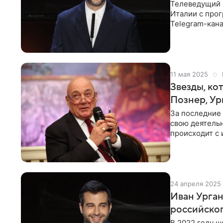
Телеведущий 
Италии с про
Telegram-кана
Ургант выступ
11 мая 2025
Звезды, ко
Познер, Ур
За последние
свою деятельн
происходит с 
Дмитрий Наги
24 апреля 2025
Иван Урган
российско
В 2022 году ш