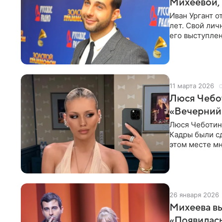
Михеевой, 
Иван Ургант о
лет. Свой лич
его выступлен
Михеева с
11 марта 2026
Люся Чебот
«Вечерний
Люся Чеботин
Кадры были с
этом месте м
Ургантом. Шоу
26 января 2026
Михеева вы
«Появилась