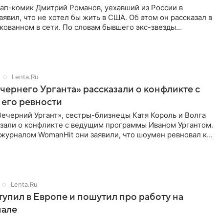
ап-комик Дмитрий Романов, уехавший из России в
аявил, что не хотел бы жить в США. Об этом он рассказал в
кованном в сети. По словам бывшего экс-звезды
ганта», он
Lenta.Ru
чернего Урганта» рассказали о конфликте с
 его ревности
ечерний Ургант», сестры-близнецы Катя Король и Волга
азали о конфликте с ведущим программы Иваном Ургантом.
 журналом WomanHit они заявили, что шоумен ревновал к
Lenta.Ru
тупил в Европе и пошутил про работу на
нале