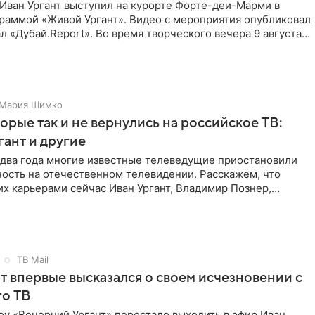
Иван Ургант выступил на курорте Форте-деи-Марми в
граммой «Живой Ургант». Видео с мероприятия опубликовал
л «Дубай.Report». Во время творческого вечера 9 августа
ал
Мария Шимко
торые так и не вернулись на российское ТВ:
гант и другие
 два года многие известные телеведущие приостановили
ость на отечественном телевидении. Расскажем, что
их карьерами сейчас Иван Ургант, Владимир Познер,
ев, Максим
ТВ Mail
т впервые высказался о своем исчезновении с
го ТВ
оу «Вечерний Ургант» перестало выходить в эфир Иван