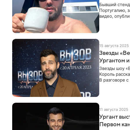
Бывший стенд
Португалию, з
видео, опубли
«Вечернего Ур
15 августа 2025
Звезды «Ве
Ургантом и
Звезды шоу «В
Король расск
В разговоре с
ним. Сестры
11 августа 2025
Ургант выс
Первом ка