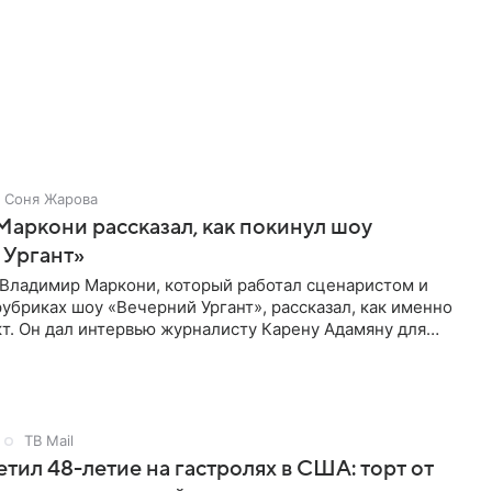
Соня Жарова
аркони рассказал, как покинул шоу
 Ургант»
Владимир Маркони, который работал сценаристом и
рубриках шоу «Вечерний Ургант», рассказал, как именно
т. Он дал интервью журналисту Карену Адамяну для
арена».
ТВ Mail
етил 48-летие на гастролях в США: торт от