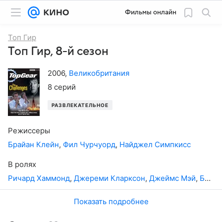
Фильмы онлайн
Топ Гир
Топ Гир, 8-й сезон
2006
,
Великобритания
8 серий
РАЗВЛЕКАТЕЛЬНОЕ
Режиссеры
Брайан Клейн
,
Фил Чурчуорд
,
Найджел Симпкисс
В ролях
Ричард Хаммонд
,
Джереми Кларксон
,
Джеймс Мэй
,
Бен Коллинз
Показать подробнее