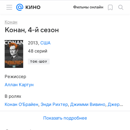
Фильмы онлайн
Конан
Конан, 4-й сезон
2013
,
США
48 серий
ТОК-ШОУ
Режиссер
Аллан Картун
В ролях
Конан О’Брайен
,
Энди Рихтер
,
Джимми Вивино
,
Джерри Вивино
Показать подробнее