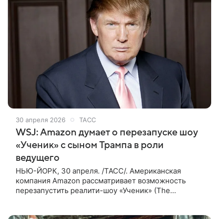
30 апреля 2026
ТАСС
WSJ: Amazon думает о перезапуске шоу
«Ученик» с сыном Трампа в роли
ведущего
НЬЮ-ЙОРК, 30 апреля. /ТАСС/. Американская
компания Amazon рассматривает возможность
перезапустить реалити-шоу «Ученик» (The
Apprentice), в котором бизнесмены боролись за
право работать в одной из компаний