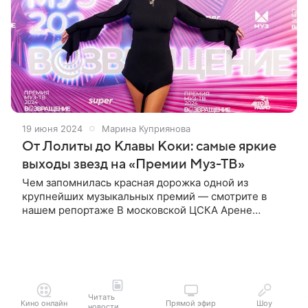
19 июня 2024
Марина Куприянова
От Лолиты до Клавы Коки: самые яркие
выходы звезд на «Премии Муз-ТВ»
Чем запомнилась красная дорожка одной из
крупнейших музыкальных премий — смотрите в
нашем репортаже В московской ЦСКА Арене
состоялась «Премия Муз-ТВ 2024». В этом году
праздничный концерт получил название
«Возвращение» —
Читать
Кино онлайн
Прямой эфир
Шоу
новости