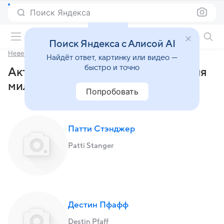
Поиск Яндекса
Фильмы онлайн
Поиск Яндекса с Алисой AI
Невеста для миллионера
Найдёт ответ, картинку или видео —
быстро и точно
Актеры и роли тв-шоу «Невеста для
миллионера»
Попробовать
Патти Стэнджер
Patti Stanger
Дестин Пфафф
Destin Pfaff