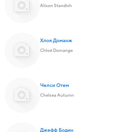
Alison Standish
Хлоя Доманж
Chloé Domange
Челси Отем
Chelsea Autumn
Джефф Бодин