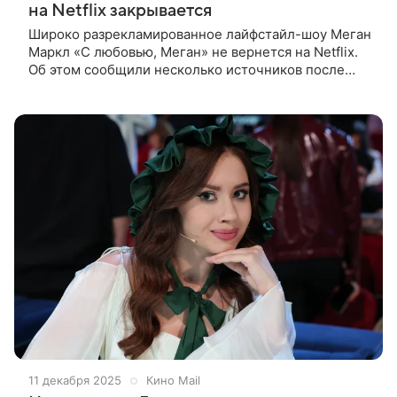
на Netflix закрывается
Широко разрекламированное лайфстайл-шоу Меган
Маркл «С любовью, Меган» не вернется на Netflix.
Об этом сообщили несколько источников после
того, как герцогиня Сассекская назвала проект
большим трудом. «Ходили
11 декабря 2025
Кино Mail