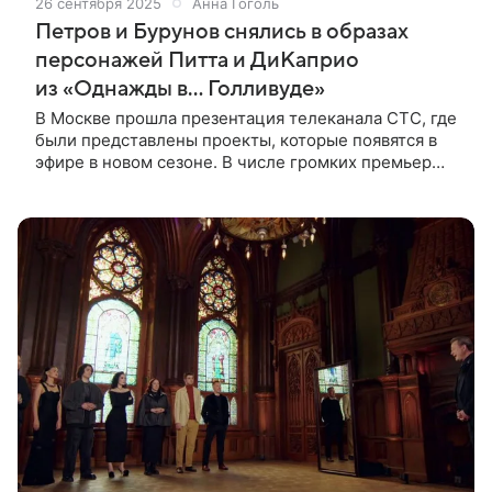
26 сентября 2025
Анна Гоголь
Петров и Бурунов снялись в образах
персонажей Питта и ДиКаприо
из «Однажды в… Голливуде»
В Москве прошла презентация телеканала СТС, где
были представлены проекты, которые появятся в
эфире в новом сезоне. В числе громких премьер
осени оказалось приключенческое реалити-шоу
«Форт. Возвращение