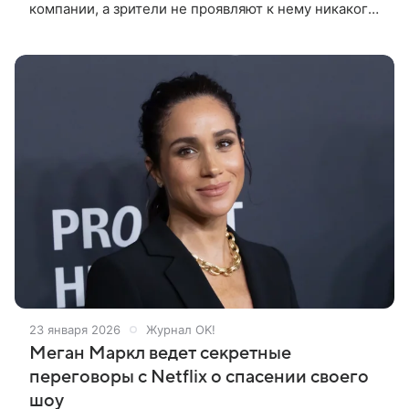
компании, а зрители не проявляют к нему никакого
интереса. «Netflix были недовольны. Их не
устраивало, что никому на самом
23 января 2026
Журнал OK!
Меган Маркл ведет секретные
переговоры с Netflix о спасении своего
шоу