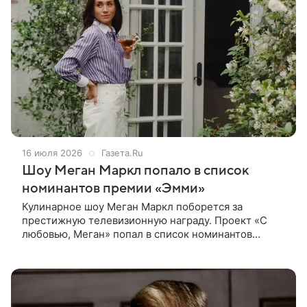
16 июля 2026
Газета.Ru
Шоу Меган Маркл попало в список
номинантов премии «Эмми»
Кулинарное шоу Меган Маркл поборется за
престижную телевизионную награду. Проект «С
любовью, Меган» попал в список номинантов
премии «Эмми». Информация об этом опубликована
на официальном сайте премии. Шоу