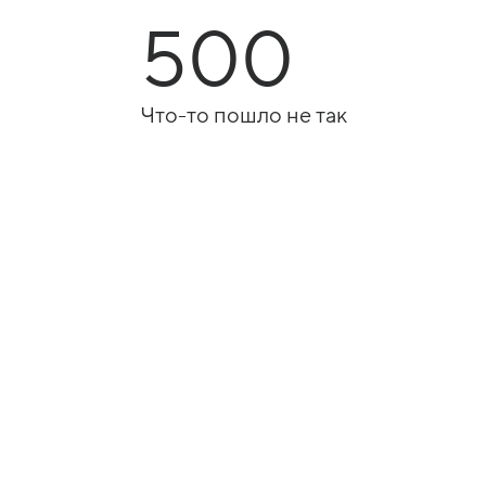
500
Что-то пошло не так