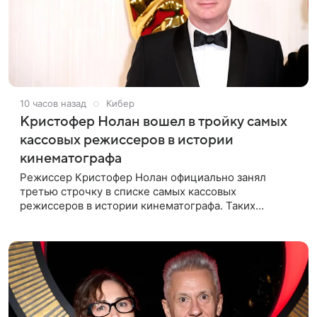
10 часов назад
Кибер
Кристофер Нолан вошел в тройку самых
кассовых режиссеров в истории
кинематографа
Режиссер Кристофер Нолан официально занял
третью строчку в списке самых кассовых
режиссеров в истории кинематографа. Таких
результатов ему помогла добиться «Одиссея»,
вышедшая 17 июля и собравшая на момент