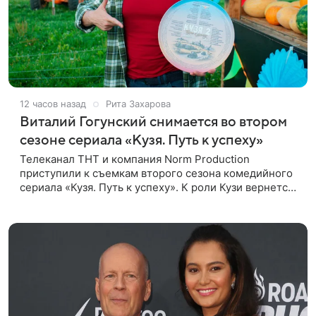
12 часов назад
Рита Захарова
Виталий Гогунский снимается во втором
сезоне сериала «Кузя. Путь к успеху»
Телеканал ТНТ и компания Norm Production
приступили к съемкам второго сезона комедийного
сериала «Кузя. Путь к успеху». К роли Кузи вернется
Виталий Гогунский. Вместе с ним в новом сезоне
сыграют Денис Бузин,