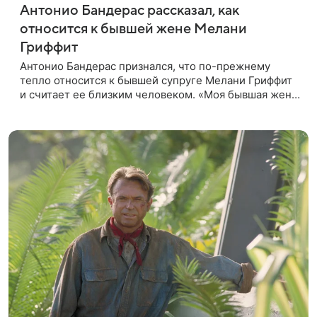
Антонио Бандерас рассказал, как
относится к бывшей жене Мелани
Гриффит
Антонио Бандерас признался, что по-прежнему
тепло относится к бывшей супруге Мелани Гриффит
и считает ее близким человеком. «Моя бывшая жена
если и не мой лучший друг, то один из лучших», —
отметил актер. По