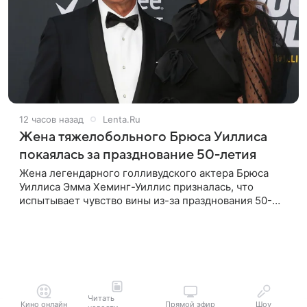
12 часов назад
Lenta.Ru
Жена тяжелобольного Брюса Уиллиса
покаялась за празднование 50-летия
Жена легендарного голливудского актера Брюса
Уиллиса Эмма Хеминг-Уиллис призналась, что
испытывает чувство вины из-за празднования 50-
летия на фоне тяжелой болезни мужа. Об этом
пишет Daily Mail. Эмма заявила,
Читать
Кино онлайн
Прямой эфир
Шоу