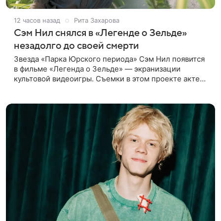
12 часов назад
Рита Захарова
Сэм Нил снялся в «Легенде о Зельде»
незадолго до своей смерти
Звезда «Парка Юрского периода» Сэм Нил появится
в фильме «Легенда о Зельде» — экранизации
культовой видеоигры. Съемки в этом проекте актер
завершил незадолго до ухода из жизни, сообщает
Deadline. События фильма