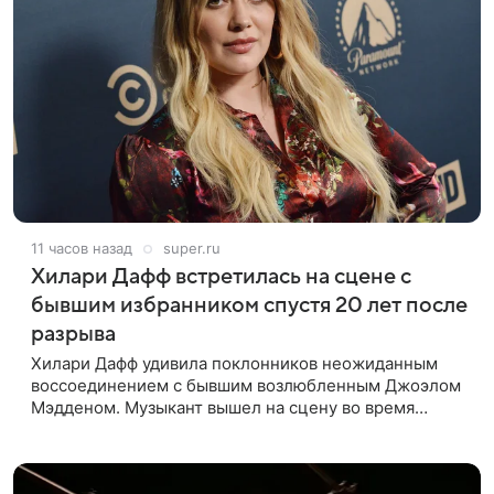
11 часов назад
super.ru
Хилари Дафф встретилась на сцене с
бывшим избранником спустя 20 лет после
разрыва
Хилари Дафф удивила поклонников неожиданным
воссоединением с бывшим возлюбленным Джоэлом
Мэдденом. Музыкант вышел на сцену во время
концерта певицы в Нью-Йорке в рамках ее мирового
тура «The Lucky Me» — спустя