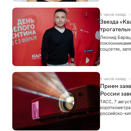
5 часов назад
Звезда «Кв
трогатель
Леонид Барац,
поклонниками
соцсетях, зап
чем говорят
5 часов назад
Прием заяв
России зав
ТАСС, 7 авгус
короткометра
российско-кип
сценарии дол