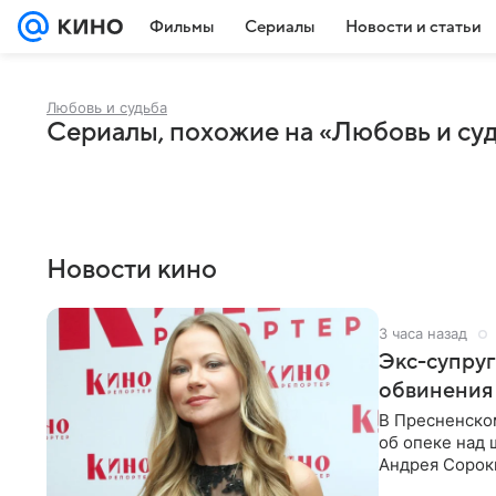
Фильмы
Сериалы
Новости и статьи
Любовь и судьба
Сериалы, похожие на «Любовь и су
Новости кино
3 часа назад
Экс-супру
обвинения 
В Пресненско
об опеке над
Андрея Сороки
Адвокаты