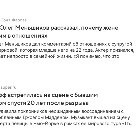
Соня Жарова
Олег Меньшиков рассказал, почему жене
им в отношениях
ег Меньшиков дал комментарий об отношениях с супругой
рновой, которая младше него на 22 года. Актер признался,
ет непросто в семейной жизни. «Я понимаю, что это
super.ru
ф встретилась на сцене с бывшим
м спустя 20 лет после разрыва
удивила поклонников неожиданным воссоединением с
бленным Джоэлом Мэдденом. Музыкант вышел на сцену
ерта певицы в Нью-Йорке в рамках ее мирового тура «The
спустя