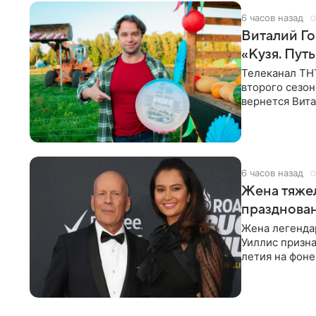
6 часов назад
Виталий Го
«Кузя. Путь
Телеканал ТН
второго сезон
вернется Вита
Денис Бузин,
6 часов назад
Жена тяжел
празднова
Жена легенда
Уиллис призна
летия на фоне
заявила,