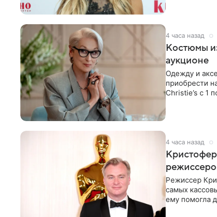
4 часа назад
Костюмы из
аукционе
Одежду и аксе
приобрести н
Christie’s с 1
поддержку
4 часа назад
Кристофер 
режиссеров
Режиссер Кри
самых кассовы
ему помогла д
момент