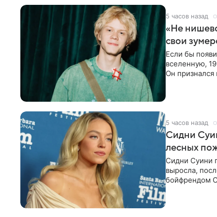
5 часов назад
«Не нишево
свои зумер
Если бы появ
вселенную, 19
Он признался 
вместе с
5 часов назад
Сидни Суи
лесных по
Сидни Суини п
выросла, посл
бойфрендом С
пожертвовани