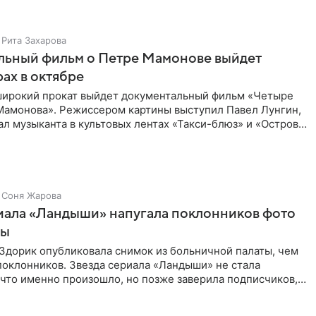
Рита Захарова
льный фильм о Петре Мамонове выйдет
рах в октябре
 широкий прокат выйдет документальный фильм «Четыре
Мамонова». Режиссером картины выступил Павел Лунгин,
л музыканта в культовых лентах «Такси-блюз» и «Остров».
Соня Жарова
иала «Ландыши» напугала поклонников фото
цы
Здорик опубликовала снимок из больничной палаты, чем
поклонников. Звезда сериала «Ландыши» не стала
 что именно произошло, но позже заверила подписчиков,