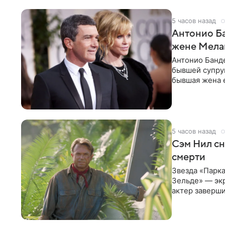
5 часов назад
Антонио Ба
жене Мела
Антонио Банде
бывшей супру
бывшая жена е
актер. По
5 часов назад
Сэм Нил сн
смерти
Звезда «Парка
Зельде» — эк
актер заверши
События фил