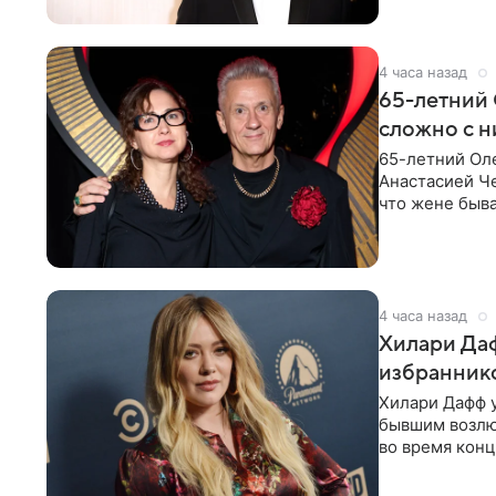
4 часа назад
65-летний 
сложно с н
65-летний Ол
Анастасией Че
что жене быва
4 часа назад
Хилари Даф
избраннико
Хилари Дафф 
бывшим возлю
во время конц
Lucky Me» — 