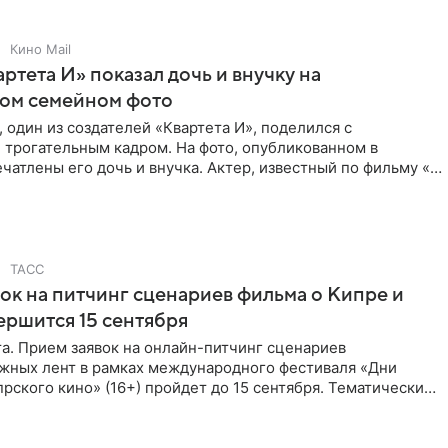
Кино Mail
артета И» показал дочь и внучку на
ном семейном фото
 один из создателей «Квартета И», поделился с
 трогательным кадром. На фото, опубликованном в
ечатлены его дочь и внучка. Актер, известный по фильму «О
ТАСС
ок на питчинг сценариев фильма о Кипре и
ершится 15 сентября
та. Прием заявок на онлайн-питчинг сценариев
жных лент в рамках международного фестиваля «Дни
рского кино» (16+) пройдет до 15 сентября. Тематически
жны быть