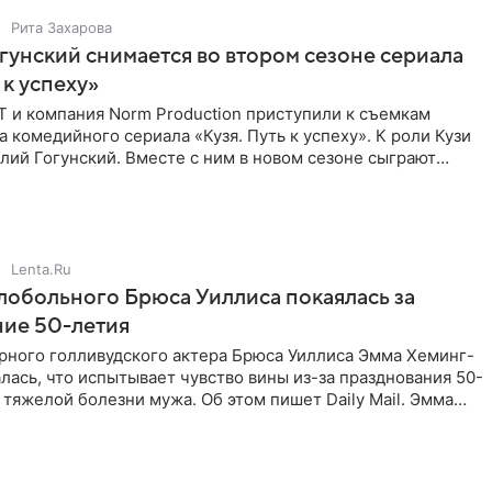
Рита Захарова
гунский снимается во втором сезоне сериала
 к успеху»
Т и компания Norm Production приступили к съемкам
а комедийного сериала «Кузя. Путь к успеху». К роли Кузи
лий Гогунский. Вместе с ним в новом сезоне сыграют
Lenta.Ru
обольного Брюса Уиллиса покаялась за
ние 50-летия
рного голливудского актера Брюса Уиллиса Эмма Хеминг-
лась, что испытывает чувство вины из-за празднования 50-
 тяжелой болезни мужа. Об этом пишет Daily Mail. Эмма