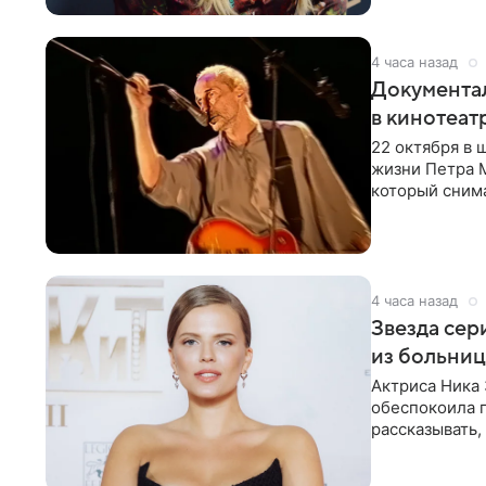
4 часа назад
Документа
в кинотеат
22 октября в
жизни Петра 
который снима
Новая работа
4 часа назад
Звезда сер
из больни
Актриса Ника 
обеспокоила 
рассказывать,
что сейчас