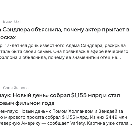
Кино Mail
 Сэндлера объяснила, почему актер прыгает в
носках
, 17-летняя дочь известного Адама Сэндлера, раскрыла
аль быта своей семьи. Она появилась в эфире вечернего
эллона и объяснила, почему ее знаменитый отец не
и
Соня Жарова
аук: Новый день» собрал $1,155 млрд и стал
совым фильмом года
ек-паук: Новый день» с Томом Холландом и Зендаей за
 мирового проката собрал $1,155 млрд. Из них $449 млн
еверную Америку — сообщает Variety. Картина уже стала