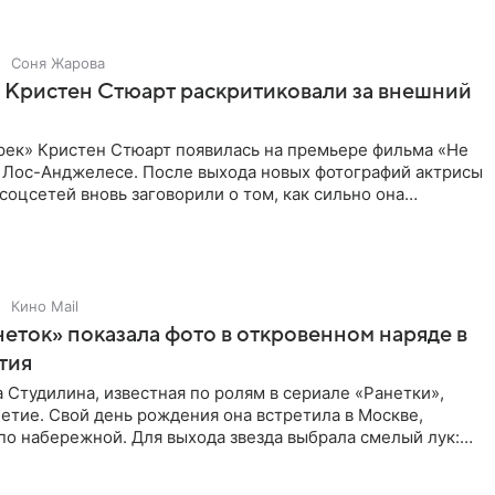
Соня Жарова
 Кристен Стюарт раскритиковали за внешний
рек» Кристен Стюарт появилась на премьере фильма «Не
в Лос-Анджелесе. После выхода новых фотографий актрисы
соцсетей вновь заговорили о том, как сильно она
о
Кино Mail
неток» показала фото в откровенном наряде в
етия
 Студилина, известная по ролям в сериале «Ранетки»,
етие. Свой день рождения она встретила в Москве,
по набережной. Для выхода звезда выбрала смелый лук:
ое