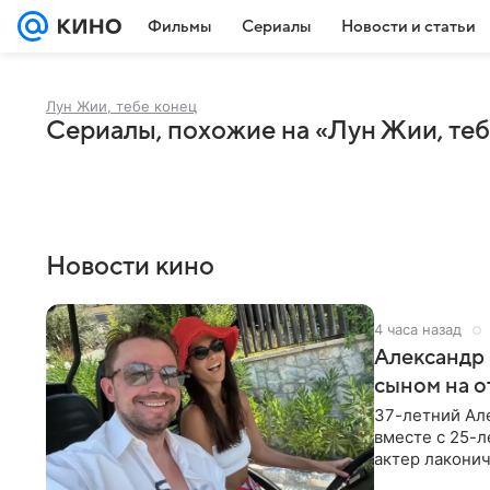
Фильмы
Сериалы
Новости и статьи
Лун Жии, тебе конец
Сериалы, похожие на «Лун Жии, теб
Новости кино
4 часа назад
Александр 
сыном на о
37-летний Ал
вместе с 25-
актер лаконич
делают селфи