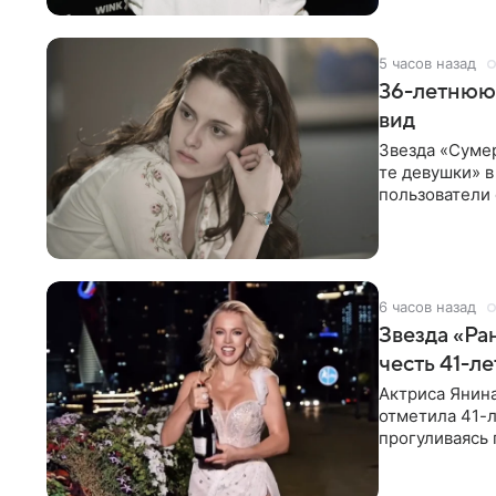
5 часов назад
36-летнюю
вид
Звезда «Суме
те девушки» 
пользователи 
изменилась с
6 часов назад
Звезда «Ра
честь 41-л
Актриса Янина
отметила 41-л
прогуливаясь 
полупрозрачн