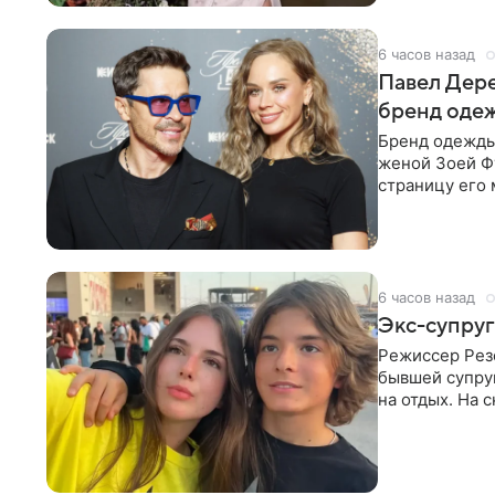
6 часов назад
Павел Дере
бренд оде
Бренд одежды 
женой Зоей Фу
страницу его 
восстановить.
6 часов назад
Экс-супруг
Режиссер Рез
бывшей супру
на отдых. На 
стадионом. В 