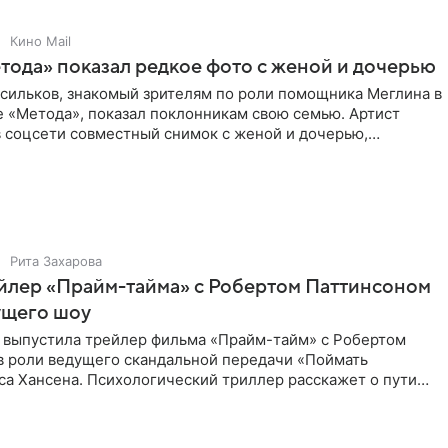
Кино Mail
тода» показал редкое фото с женой и дочерью
асильков, знакомый зрителям по роли помощника Меглина в
е «Метода», показал поклонникам свою семью. Артист
в соцсети совместный снимок с женой и дочерью,
 время
Рита Захарова
йлер «Прайм-тайма» с Робертом Паттинсоном
ущего шоу
 выпустила трейлер фильма «Прайм-тайм» с Робертом
в роли ведущего скандальной передачи «Поймать
са Хансена. Психологический триллер расскажет о пути
ве. В 2004