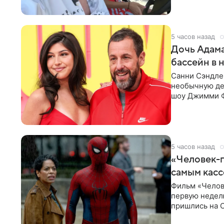
5 часов назад
Дочь Адама
бассейн в 
Санни Сэндлер
необычную дет
шоу Джимми Ф
снимает носк
5 часов назад
«Человек-п
самым кас
Фильм «Челов
первую неделю
пришлись на С
самым