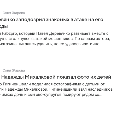
Соня Жарова
вянко заподозрил знакомых в атаке на его
жды
Fabzpro, который Павел Деревянко развивает вместе с
ць, столкнулся с атакой мошенников. По словам актера,
магазина пытались удалить, но ее удалось частично
Соня Жарова
 Надежды Михалковой показал фото их детей
о Гигинеишвили поделился фотографиями с детьми от
ги Надежды Михалковой. Гигинеишвили взял наследников
снимках дочь и сын экс-супругов позируют рядом со
поездке