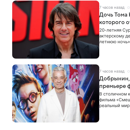
7 часов назад
Дочь Тома 
которого о
20-летняя Сур
актерскому де
летнюю ночь» 
с
7 часов назад
Добрынин, 
премьере 
В столичном к
фильма «Смеш
реальный мир
Фантастическ