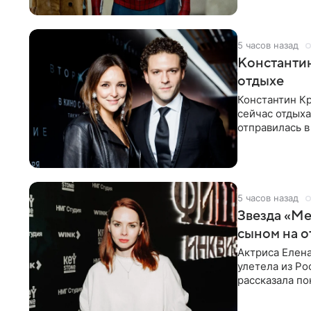
5 часов назад
Константин
отдыхе
Константин Кр
сейчас отдыха
отправилась в
показала в со
5 часов назад
Звезда «Ме
сыном на о
Актриса Елена
улетела из Ро
рассказала по