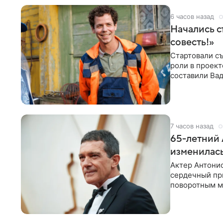
6 часов назад
Начались с
совесть!»
Стартовали съ
роли в проек
составили Вад
Светлана
7 часов назад
65-летний 
изменилась
Актер Антонио
сердечный при
поворотным мо
лучшим