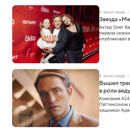
6 часов назад
Звезда «Ме
Актер Олег В
первом сезон
опубликовал 
сделанный во
6 часов назад
Вышел тре
в роли вед
Компания A24
Паттинсоном 
хищника» Кри
Хансена к сла